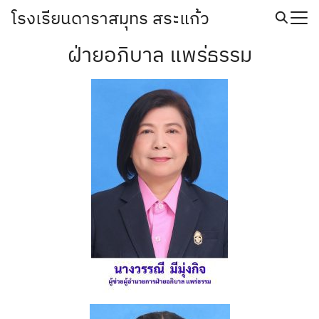
Skip
โรงเรียนดาราสมุทร สระแก้ว
to
Search
content
ฝ่ายอภิบาล แพร่ธรรม
for: