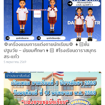
💢เครื่องแบบการแต่งกายนักเรียน💢 👧🏻ชั้น
ปฐมวัย – มัธยมศึกษา👦🏻 #โรงเรียนดาราสมุทร
สระแก้ว
5 พฤษภาคม 2569
ข่าวประชาสัมพันธ์