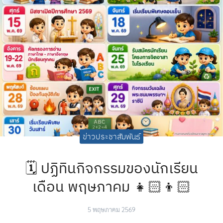
ข่าวประชาสัมพันธ์
🗓️ ปฏิทินกิจกรรมของนักเรียน
เดือน พฤษภาคม 👧🏻👦🏻
5 พฤษภาคม 2569